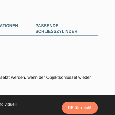
ATIONEN
PASSENDE
SCHLIESSZYLINDER
setzt werden, wenn der Objektschlüssel wieder
ehbarem Deckel, Verschlusskopf, Schlüsselhalter
ne Schliess-zylinder)
dividuell
OK für mich!
roschalter als Signalkontakt