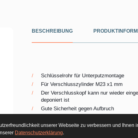
BESCHREIBUNG
PRODUKTINFORM
Schlüsselrohr für Unterputzmontage
Für Verschlusszylinder M23 x1 mm
Der Verschlusskopf kann nur wieder einge
deponiert ist
Gute Sicherheit gegen Aufbruch
Komplettes Schlüsselrohr mit Rosette, dr
und Befestigungsmaterial für Zylinder (oh
tzerfreundlichkeit unserer Webseite zu verbessern und Ihnen in
Ausführung für Einbruchmeldeanlagen: Mik
unserer
Datenschutzerklärung
.